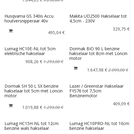
Husqvarna GS 340is Accu
Makita UD2500 Hakselaar tot
houtversnipperaar 40v
4,5cm - 230V
329,75
€
495,04
€
Lumag HC10E-NL tot 5cm
Dormak BIO 90 L benzine
elektrische hakselaar
hakselaar tot 8cm met Loncin
motor
908,26
€
1.293,00
€
1.647,98
€
2.099,00
€
Dormak SH 50 L SX benzine
Lazer / Greenstar Hakselaar
hakselaar tot 5cm met Loncin
FYS76 tot 7,5cm
motor
Benzinemotor
409,09
€
1.019,88
€
1.299,00
€
Lumag HC15H-NL tot 12cm
Lumag HC10PRO-NL tot 10cm
benzine wals hakselaar
benzine hakselaar