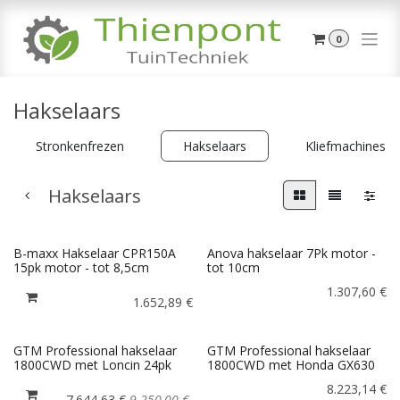
Overslaan naar inhoud
0
Hakselaars
Stronkenfrezen
Hakselaars
Kliefmachines
Hakselaars
B-maxx Hakselaar CPR150A
Anova hakselaar 7Pk motor -
15pk motor - tot 8,5cm
tot 10cm
1.307,60
€
1.652,89
€
GTM Professional hakselaar
GTM Professional hakselaar
1800CWD met Loncin 24pk
1800CWD met Honda GX630
8.223,14
€
7.644,63
€
9.250,00
€