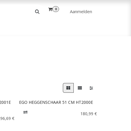
0
Aanmelden
& VRIJE TIJD
ANDERE
VERHUUR
2001E
EGO HEGGENSCHAAR 51 CM HT2000E
180,99
€
296,69
€