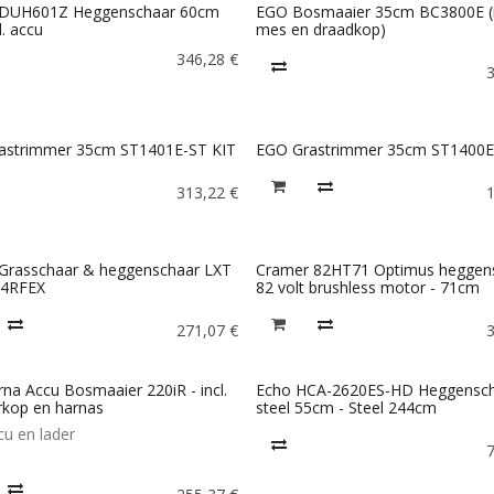
 DUH601Z Heggenschaar 60cm
EGO Bosmaaier 35cm BC3800E (i
l. accu
mes en draadkop)
346,28
€
astrimmer 35cm ST1401E-ST KIT
EGO Grastrimmer 35cm ST1400E
313,22
€
 Grasschaar & heggenschaar LXT
Cramer 82HT71 Optimus heggen
4RFEX
82 volt brushless motor - 71cm
271,07
€
na Accu Bosmaaier 220iR - incl.
Echo HCA-2620ES-HD Heggensch
rkop en harnas
steel 55cm - Steel 244cm
ccu en lader