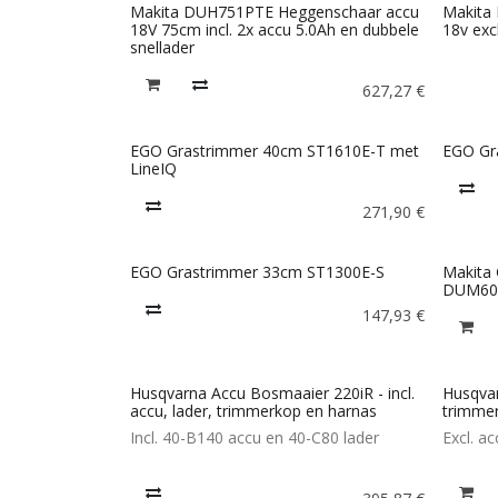
Makita DUH751PTE Heggenschaar accu
Makita
18V 75cm incl. 2x accu 5.0Ah en dubbele
18v exc
snellader
627,27
€
EGO Grastrimmer 40cm ST1610E-T met
EGO Gr
LineIQ
271,90
€
EGO Grastrimmer 33cm ST1300E-S
Makita
DUM60
147,93
€
Husqvarna Accu Bosmaaier 220iR - incl.
Husqvar
accu, lader, trimmerkop en harnas
trimme
Incl. 40-B140 accu en 40-C80 lader
Excl. a