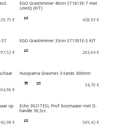
ncl.
EGO Grastrimmer 40cm ST1613E-T met
LineIQ (KIT)
329,75
€
428,93
€
-ST
EGO Grastrimmer 33cm ST1301E-S KIT
197,52
€
263,64
€
schaar
Husqvarna Grasmes 3-tands 300mm
34,70
€
304,96
€
aar op
Echo 3021TESL Prof. bosmaaier met D-
handle 30,5cc
742,98
€
569,42
€