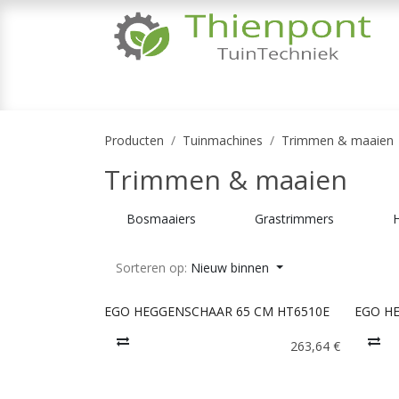
Overslaan naar inhoud
TUINMACHINES
TUINGEREEDSCHAP & 
Producten
Tuinmachines
Trimmen & maaien
Trimmen & maaien
Bosmaaiers
Grastrimmers
Sorteren op:
Nieuw binnen
EGO HEGGENSCHAAR 65 CM HT6510E
EGO H
263,64
€