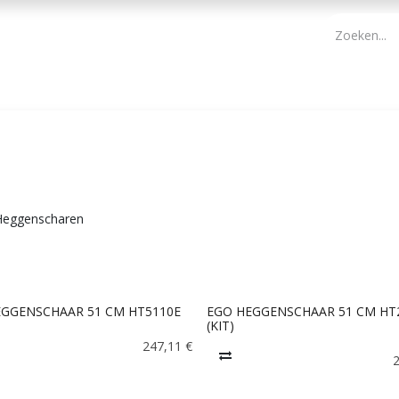
PBM
ONDERHOUD TUIN
WERKGEREEDSCHAP
KIDS 
Heggenscharen
EGGENSCHAAR 51 CM HT5110E
EGO HEGGENSCHAAR 51 CM HT
(KIT)
247,11
€