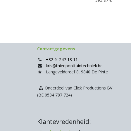
395,87
€
Contactgegevens
+32 9 247 13 11
kris@thienponttuintechniek.be
Langevelddreef 8, 9840 De Pinte
Onderdeel van Click Productions BV
(BE 0534 787 724)
Klantevredenheid: