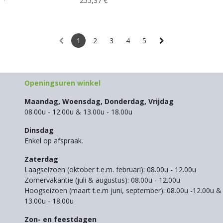
255,37
€
1
2
3
4
5
Openingsuren winkel
Maandag, Woensdag, Donderdag, Vrijdag
08.00u - 12.00u & 13.00u - 18.00u
Dinsdag
Enkel op afspraak.
Zaterdag
Laagseizoen (oktober t.e.m. februari): 08.00u - 12.00u
Zomervakantie (juli & augustus): 08.00u - 12.00u
Hoogseizoen (maart t.e.m juni, september): 08.00u -12.00u &
13.00u - 18.00u
Zon- en feestdagen