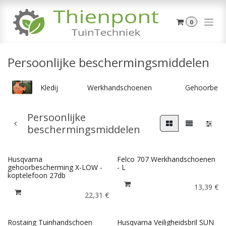
Overslaan naar inhoud
0
Persoonlijke beschermingsmiddelen
Kledij
Werkhandschoenen
Gehoorbesc
Persoonlijke
beschermingsmiddelen
Husqvarna
Felco 707 Werkhandschoenen
gehoorbescherming X-LOW -
- L
koptelefoon 27db
13,39
€
22,31
€
Rostaing Tuinhandschoen
Husqvarna Veiligheidsbril SUN