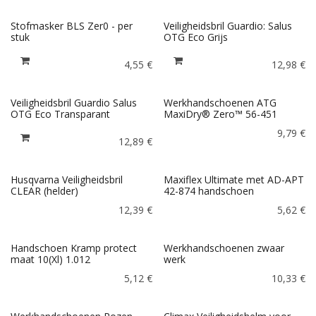
Stofmasker BLS Zer0 - per
Veiligheidsbril Guardio: Salus
stuk
OTG Eco Grijs
4,55
€
12,98
€
Veiligheidsbril Guardio Salus
Werkhandschoenen ATG
OTG Eco Transparant
MaxiDry® Zero™ 56-451
9,79
€
12,89
€
Husqvarna Veiligheidsbril
Maxiflex Ultimate met AD-APT
CLEAR (helder)
42-874 handschoen
12,39
€
5,62
€
Handschoen Kramp protect
Werkhandschoenen zwaar
maat 10(Xl) 1.012
werk
5,12
€
10,33
€