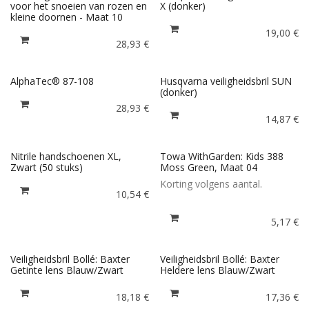
voor het snoeien van rozen en
X (donker)
kleine doornen - Maat 10
19,00
€
28,93
€
AlphaTec® 87-108
Husqvarna veiligheidsbril SUN
(donker)
28,93
€
14,87
€
Nitrile handschoenen XL,
Towa WithGarden: Kids 388
Zwart (50 stuks)
Moss Green, Maat 04
Korting volgens aantal.
10,54
€
5,17
€
Veiligheidsbril Bollé: Baxter
Veiligheidsbril Bollé: Baxter
Getinte lens Blauw/Zwart
Heldere lens Blauw/Zwart
18,18
€
17,36
€