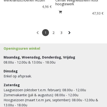
Werkhandschoenen Rozen
Climax Veiligheidshelm voor
hoogtewerk
4,96
€
47,93
€
1
2
3
Openingsuren winkel
Maandag, Woensdag, Donderdag, Vrijdag
08.00u - 12.00u & 13.00u - 18.00u
Dinsdag
Enkel op afspraak.
Zaterdag
Laagseizoen (oktober t.e.m. februari): 08.00u - 12.00u
Zomervakantie (juli & augustus): 08.00u - 12.00u
Hoogseizoen (maart t.e.m juni, september): 08.00u -12.00u &
13.00u - 18.00u