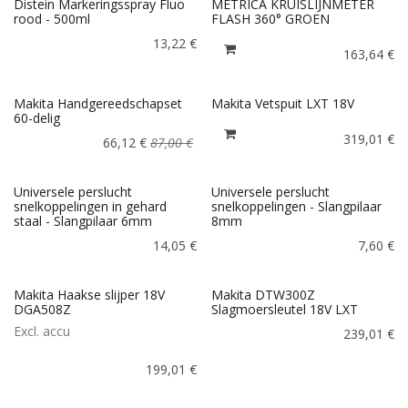
Distein Markeringsspray Fluo
METRICA KRUISLIJNMETER
rood - 500ml
FLASH 360° GROEN
13,22
€
163,64
€
Makita Handgereedschapset
Makita Vetspuit LXT 18V
60-delig
319,01
€
66,12
€
87,00
€
Universele perslucht
Universele perslucht
snelkoppelingen in gehard
snelkoppelingen - Slangpilaar
staal - Slangpilaar 6mm
8mm
14,05
€
7,60
€
Makita Haakse slijper 18V
Makita DTW300Z
DGA508Z
Slagmoersleutel 18V LXT
Excl. accu
239,01
€
199,01
€