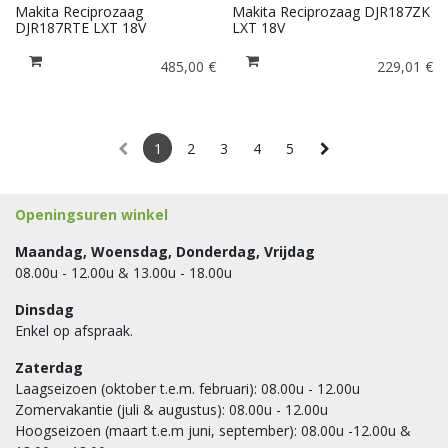
Makita Reciprozaag
Makita Reciprozaag DJR187ZK
DJR187RTE LXT 18V
LXT 18V
485,00
€
229,01
€
1
2
3
4
5
Openingsuren winkel
Maandag, Woensdag, Donderdag, Vrijdag
08.00u - 12.00u & 13.00u - 18.00u
Dinsdag
Enkel op afspraak.
Zaterdag
Laagseizoen (oktober t.e.m. februari): 08.00u - 12.00u
Zomervakantie (juli & augustus): 08.00u - 12.00u
Hoogseizoen (maart t.e.m juni, september): 08.00u -12.00u &