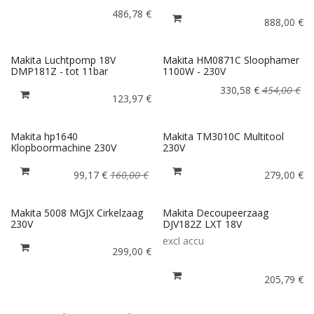
486,78
€
888,00
€
Makita Luchtpomp 18V
Makita HM0871C Sloophamer
DMP181Z - tot 11bar
1100W - 230V
330,58
€
454,00
€
123,97
€
Makita hp1640
Makita TM3010C Multitool
Klopboormachine 230V
230V
99,17
€
160,00
€
279,00
€
Makita 5008 MGJX Cirkelzaag
Makita Decoupeerzaag
230V
DJV182Z LXT 18V
excl accu
299,00
€
205,79
€