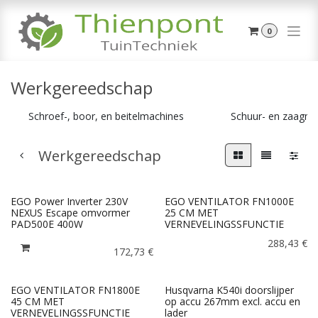
Overslaan naar inhoud
0
Werkgereedschap
Schroef-, boor, en beitelmachines
Schuur- en zaagma
Werkgereedschap
EGO Power Inverter 230V
EGO VENTILATOR FN1000E
NEXUS Escape omvormer
25 CM MET
PAD500E 400W
VERNEVELINGSSFUNCTIE
288,43
€
172,73
€
EGO VENTILATOR FN1800E
Husqvarna K540i doorslijper
45 CM MET
op accu 267mm excl. accu en
VERNEVELINGSSFUNCTIE
lader