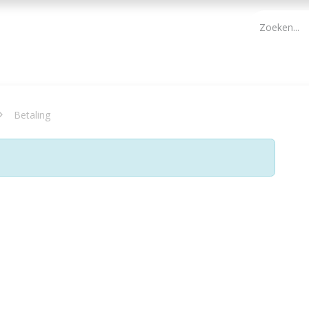
PBM
ONDERHOUD TUIN
WERKGEREEDSCHAP
KIDS 
Betaling