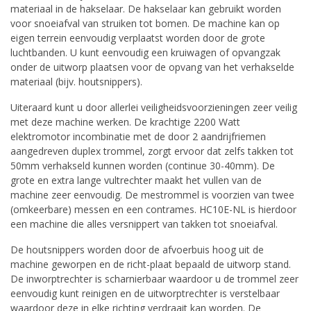
materiaal in de hakselaar. De hakselaar kan gebruikt worden
voor snoeiafval van struiken tot bomen. De machine kan op
eigen terrein eenvoudig verplaatst worden door de grote
luchtbanden. U kunt eenvoudig een kruiwagen of opvangzak
onder de uitworp plaatsen voor de opvang van het verhakselde
materiaal (bijv. houtsnippers).
Uiteraard kunt u door allerlei veiligheidsvoorzieningen zeer veilig
met deze machine werken. De krachtige 2200 Watt
elektromotor incombinatie met de door 2 aandrijfriemen
aangedreven duplex trommel, zorgt ervoor dat zelfs takken tot
50mm verhakseld kunnen worden (continue 30-40mm). De
grote en extra lange vultrechter maakt het vullen van de
machine zeer eenvoudig. De mestrommel is voorzien van twee
(omkeerbare) messen en een contrames. HC10E-NL is hierdoor
een machine die alles versnippert van takken tot snoeiafval.
De houtsnippers worden door de afvoerbuis hoog uit de
machine geworpen en de richt-plaat bepaald de uitworp stand.
De inworptrechter is scharnierbaar waardoor u de trommel zeer
eenvoudig kunt reinigen en de uitworptrechter is verstelbaar
waardoor deze in elke richting verdraait kan worden. De