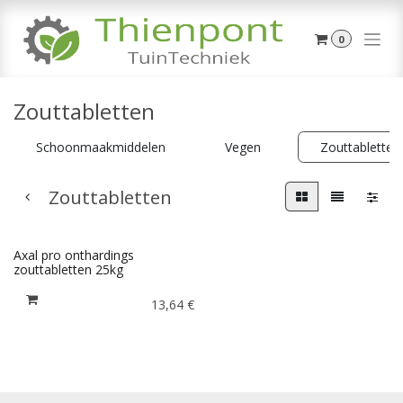
Overslaan naar inhoud
0
Zouttabletten
Schoonmaakmiddelen
Vegen
Zouttabletten
Zouttabletten
Axal pro onthardings
zouttabletten 25kg
13,64
€