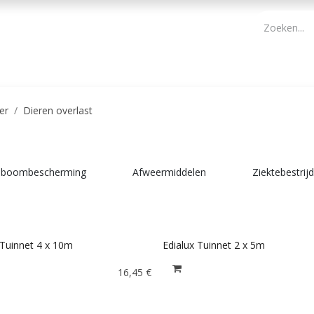
PBM
ONDERHOUD TUIN
WERKGEREEDSCHAP
KIDS 
er
Dieren overlast
& boombescherming
Afweermiddelen
Ziektebestrij
 Tuinnet 4 x 10m
Edialux Tuinnet 2 x 5m
16,45
€