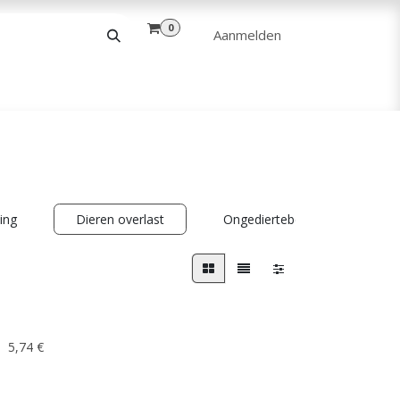
0
Aanmelden
& VRIJE TIJD
ANDERE
VERHUUR
ding
Dieren overlast
Ongediertebestrijding
5,74
€