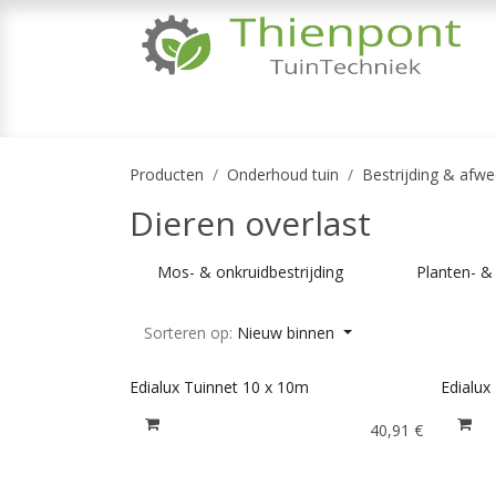
Overslaan naar inhoud
TUINMACHINES
TUINGEREEDSCHAP & 
Producten
Onderhoud tuin
Bestrijding & afwe
Dieren overlast
Mos- & onkruidbestrijding
Planten- 
Sorteren op:
Nieuw binnen
Edialux Tuinnet 10 x 10m
Edialux
40,91
€