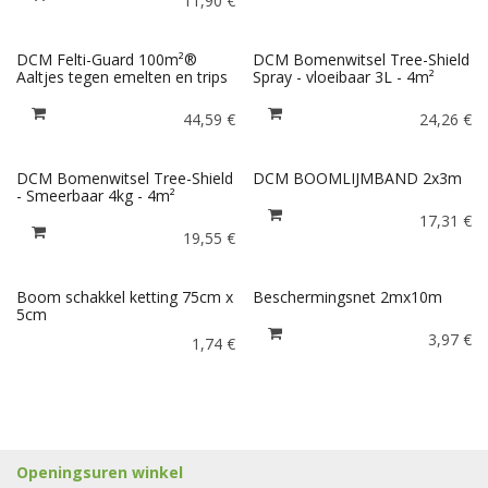
11,90
€
DCM Felti-Guard 100m²®
DCM Bomenwitsel Tree-Shield
Aaltjes tegen emelten en trips
Spray - vloeibaar 3L - 4m²
44,59
€
24,26
€
DCM Bomenwitsel Tree-Shield
DCM BOOMLIJMBAND 2x3m
- Smeerbaar 4kg - 4m²
17,31
€
19,55
€
Boom schakkel ketting 75cm x
Beschermingsnet 2mx10m
5cm
3,97
€
1,74
€
Openingsuren winkel