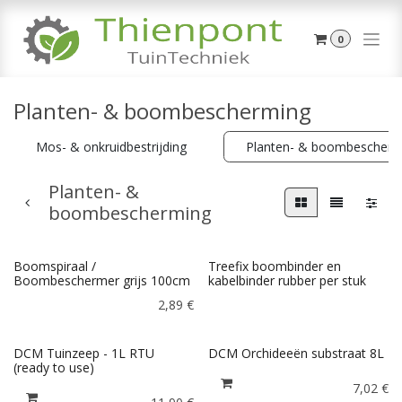
Overslaan naar inhoud
0
Planten- & boombescherming
Mos- & onkruidbestrijding
Planten- & boombescherm
Planten- &
boombescherming
Boomspiraal /
Treefix boombinder en
Boombeschermer grijs 100cm
kabelbinder rubber per stuk
2,89
€
DCM Tuinzeep - 1L RTU
DCM Orchideeën substraat 8L
(ready to use)
7,02
€