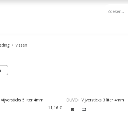
PBM
ONDERHOUD TUIN
WERKGEREEDSCHAP
KIDS 
eding
Vissen
n
ijversticks 5 liter 4mm
DUVO+ Vijversticks 3 liter 4mm
11,16
€