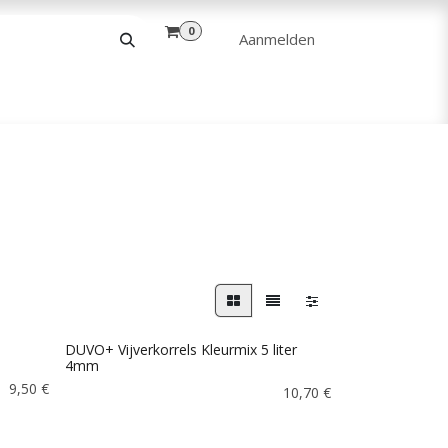
0
Aanmelden
& VRIJE TIJD
ANDERE
VERHUUR
DUVO+ Vijverkorrels Kleurmix 5 liter
4mm
9,50
€
10,70
€