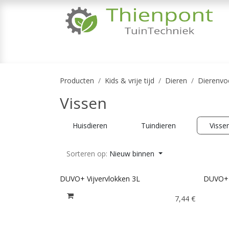
Overslaan naar inhoud
TUINMACHINES
TUINGEREEDSCHAP & 
Producten
Kids & vrije tijd
Dieren
Dierenvo
Vissen
Huisdieren
Tuindieren
Visse
Sorteren op:
Nieuw binnen
DUVO+ Vijvervlokken 3L
DUVO+ V
7,44
€