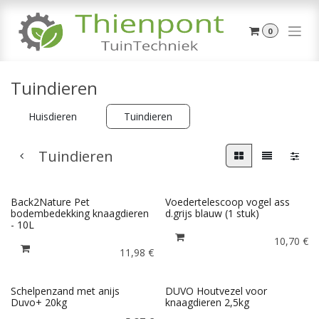
Overslaan naar inhoud
0
Tuindieren
Huisdieren
Tuindieren
Tuindieren
Back2Nature Pet
Voedertelescoop vogel ass
bodembedekking knaagdieren
d.grijs blauw (1 stuk)
- 10L
10,70
€
11,98
€
Schelpenzand met anijs
DUVO Houtvezel voor
Duvo+ 20kg
knaagdieren 2,5kg