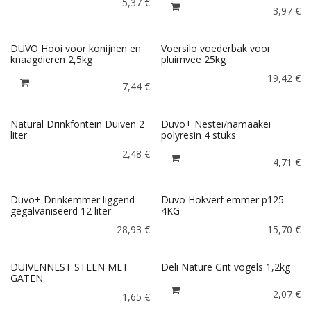
5,37
€
3,97
€
DUVO Hooi voor konijnen en
Voersilo voederbak voor
knaagdieren 2,5kg
pluimvee 25kg
19,42
€
7,44
€
Natural Drinkfontein Duiven 2
Duvo+ Nestei/namaakei
liter
polyresin 4 stuks
2,48
€
4,71
€
Duvo+ Drinkemmer liggend
Duvo Hokverf emmer p125
gegalvaniseerd 12 liter
4KG
28,93
€
15,70
€
DUIVENNEST STEEN MET
Deli Nature Grit vogels 1,2kg
GATEN
2,07
€
1,65
€