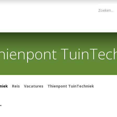
PBM
ONDERHOUD TUIN
WERKGEREEDSCHAP
KIDS 
hienpont TuinTec
niek
Reis
Vacatures
Thienpont TuinTechniek
.