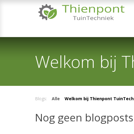
Overslaan naar inhoud
TUINMACHINES
TUINGEREEDSCHAP & 
Welkom bij T
Blogs:
Alle
Welkom bij Thienpont TuinTech
Nog geen blogposts