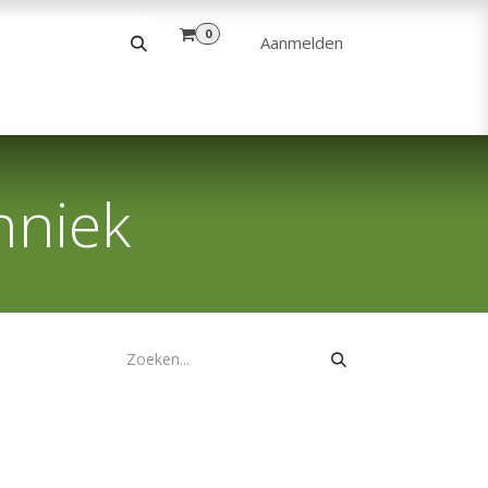
0
Aanmelden
& VRIJE TIJD
ANDERE
VERHUUR
hniek