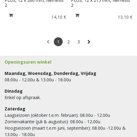
PLUS, 12 x 260 mm, Nemesis
PLUS, 12 x 215 mm, Nemesis
2
2
14,10
€
13,10
€
1
2
3
Openingsuren winkel
Maandag, Woensdag, Donderdag, Vrijdag
08.00u - 12.00u & 13.00u - 18.00u
Dinsdag
Enkel op afspraak.
Zaterdag
Laagseizoen (oktober t.e.m. februari): 08.00u - 12.00u
Zomervakantie (juli & augustus): 08.00u - 12.00u
Hoogseizoen (maart t.e.m juni, september): 08.00u -12.00u &
13.00u - 18.00u