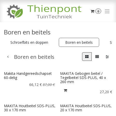
Overslaan naar inhoud
0
Boren en beitels
Schroefbits en doppen
Boren en beitels
Sli
Boren en beitels
Makita Handgereedschapset
MAKITA Gebogen beitel /
60-delig
Tegelbeitel SDS-PLUS, 40 x
260 mm
66,12
€
87,00
€
27,20
€
MAKITA Houtbeitel SDS-PLUS,
MAKITA Houtbeitel SDS-PLUS,
30 x 170 mm
20 x 170 mm