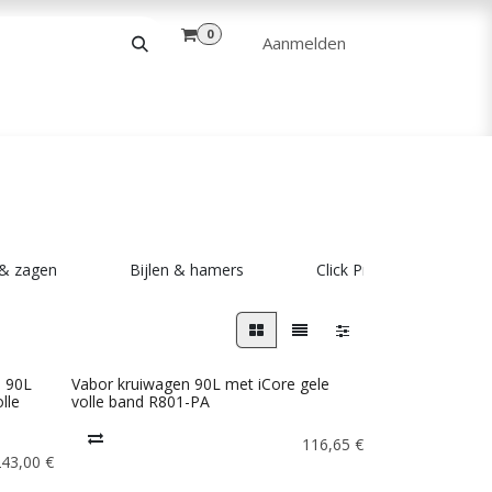
0
Aanmelden
& VRIJE TIJD
ANDERE
VERHUUR
 & zagen
Bijlen & hamers
Click Pro Polet
n 90L
Vabor kruiwagen 90L met iCore gele
lle
volle band R801-PA
116,65
€
243,00
€