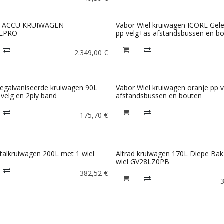
 ACCU KRUIWAGEN
Vabor Wiel kruiwagen ICORE Gel
EPRO
pp velg+as afstandsbussen en b
2.349,00
€
egalvaniseerde kruiwagen 90L
Vabor Wiel kruiwagen oranje pp 
velg en 2ply band
afstandsbussen en bouten
175,70
€
Stalkruiwagen 200L met 1 wiel
Altrad kruiwagen 170L Diepe Bak
wiel GV28LZ0PB
382,52
€