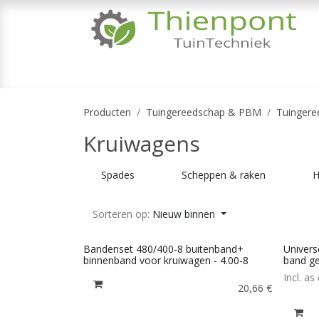
Overslaan naar inhoud
TUINMACHINES
TUINGEREEDSCHAP & 
Producten
Tuingereedschap & PBM
Tuingere
Kruiwagens
Spades
Scheppen & raken
H
Sorteren op:
Nieuw binnen
Bandenset 480/400-8 buitenband+
Univers
binnenband voor kruiwagen - 4.00-8
band ge
Incl. a
20,66
€