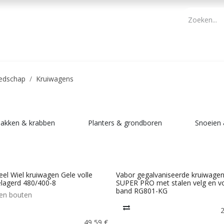
PBM
ONDERHOUD TUIN
WERKGEREEDSCHAP
KIDS 
edschap
Kruiwagens
akken & krabben
Planters & grondboren
Snoeien
eel Wiel kruiwagen Gele volle
Vabor gegalvaniseerde kruiwage
lagerd 480/400-8
SUPER PRO met stalen velg en vo
band RG801-KG
s en bouten
49,59
€