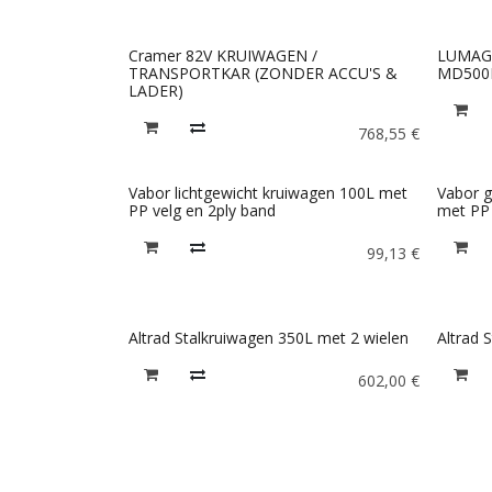
Cramer 82V KRUIWAGEN /
LUMAG
TRANSPORTKAR (ZONDER ACCU'S &
MD500
LADER)
768,55
€
Vabor lichtgewicht kruiwagen 100L met
Vabor g
PP velg en 2ply band
met PP 
99,13
€
Altrad Stalkruiwagen 350L met 2 wielen
Altrad 
602,00
€