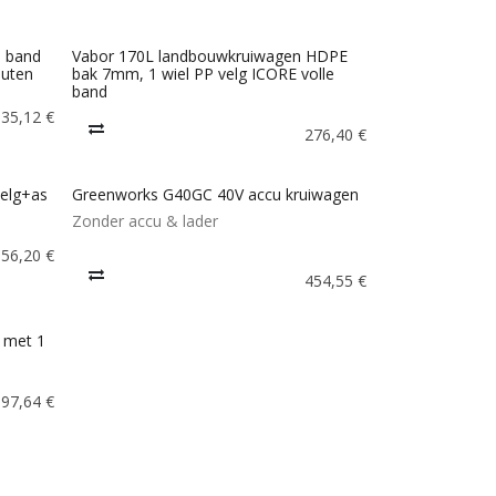
e band
Vabor 170L landbouwkruiwagen HDPE
outen
bak 7mm, 1 wiel PP velg ICORE volle
band
35,12
€
276,40
€
velg+as
Greenworks G40GC 40V accu kruiwagen
Zonder accu & lader
56,20
€
454,55
€
 met 1
397,64
€