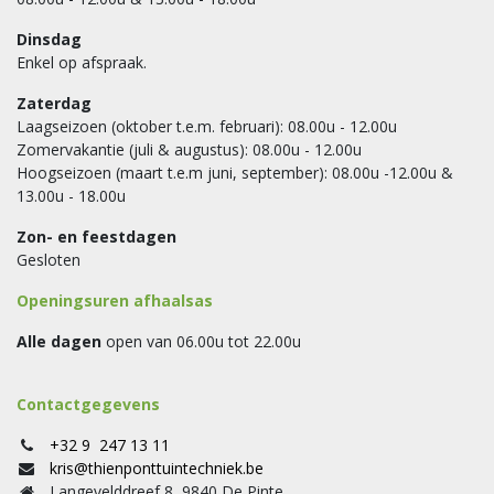
Dinsdag
Enkel op afspraak.
Zaterdag
Laagseizoen (oktober t.e.m. februari): 08.00u - 12.00u
Zomervakantie (juli & augustus): 08.00u - 12.00u
Hoogseizoen (maart t.e.m juni, september): 08.00u -12.00u &
13.00u - 18.00u
Zon- en feestdagen
Gesloten
Openingsuren afhaalsas
Alle dagen
open van 06.00u tot 22.00u
Contactgegevens
+32 9 247 13 11
kris@thienponttuintechniek.be
Langevelddreef 8, 9840 De Pinte