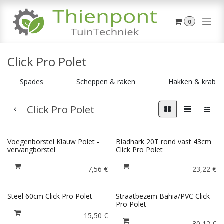
Overslaan naar inhoud
0
Click Pro Polet
Spades
Scheppen & raken
Hakken & krabb
Click Pro Polet
Voegenborstel Klauw Polet -
Bladhark 20T rond vast 43cm
vervangborstel
Click Pro Polet
7,56
€
23,22
€
Steel 60cm Click Pro Polet
Straatbezem Bahia/PVC Click
Pro Polet
15,50
€
30,12
€