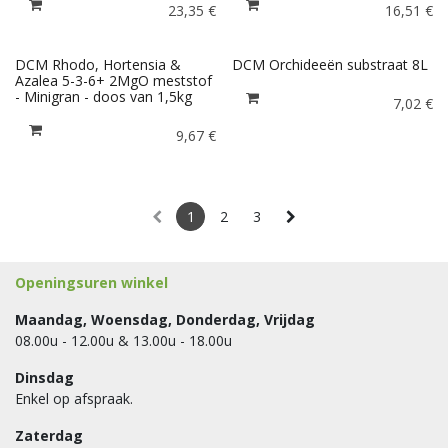
23,35
€
16,51
€
DCM Rhodo, Hortensia &
DCM Orchideeën substraat 8L
Azalea 5-3-6+ 2MgO meststof
- Minigran - doos van 1,5kg
7,02
€
9,67
€
1
2
3
Openingsuren winkel
Maandag, Woensdag, Donderdag, Vrijdag
08.00u - 12.00u & 13.00u - 18.00u
Dinsdag
Enkel op afspraak.
Zaterdag