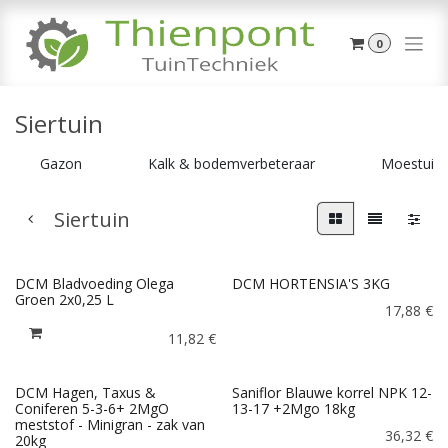
Overslaan naar inhoud
0
Siertuin
Gazon
Kalk & bodemverbeteraar
Moestuin
Siertuin
DCM Bladvoeding Olega
DCM HORTENSIA'S 3KG
Groen 2x0,25 L
17,88
€
11,82
€
DCM Hagen, Taxus &
Saniflor Blauwe korrel NPK 12-
Coniferen 5-3-6+ 2MgO
13-17 +2Mgo 18kg
meststof - Minigran - zak van
36,32
€
20kg