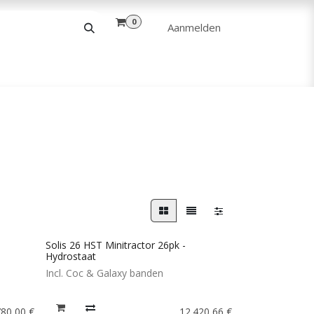
0
Aanmelden
& VRIJE TIJD
ANDERE
VERHUUR
Solis 26 HST Minitractor 26pk -
Hydrostaat
Incl. Coc & Galaxy banden
780,00
€
12.420,66
€