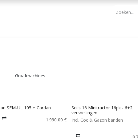
PBM
ONDERHOUD TUIN
WERKGEREEDSCHAP
KIDS 
Graafmachines
man SFM-UL 105 + Cardan
Solis 16 Minitractor 16pk - 6+2
versnellingen
1.990,00
€
Incl. Coc & Gazon banden
8.