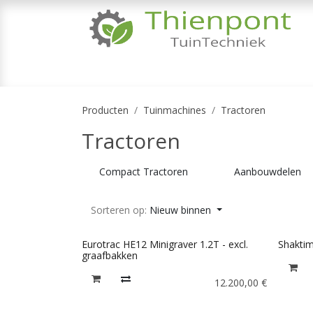
Overslaan naar inhoud
TUINMACHINES
TUINGEREEDSCHAP & 
Producten
Tuinmachines
Tractoren
Tractoren
Compact Tractoren
Aanbouwdelen
Sorteren op:
Nieuw binnen
Eurotrac HE12 Minigraver 1.2T - excl.
Shakti
graafbakken
12.200,00
€