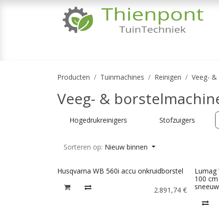
Overslaan naar inhoud
TUINMACHINES
TUINGEREEDSCHAP & 
Producten
Tuinmachines
Reinigen
Veeg- &
Veeg- & borstelmachin
Hogedrukreinigers
Stofzuigers
Sorteren op:
Nieuw binnen
Husqvarna WB 560i accu onkruidborstel
Lumag 
100 cm 
sneeuw
2.891,74
€