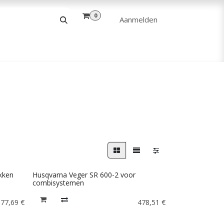
0
Aanmelden
& VRIJE TIJD
ANDERE
VERHUUR
kken
Husqvarna Veger SR 600-2 voor
combisystemen
577,69
€
478,51
€