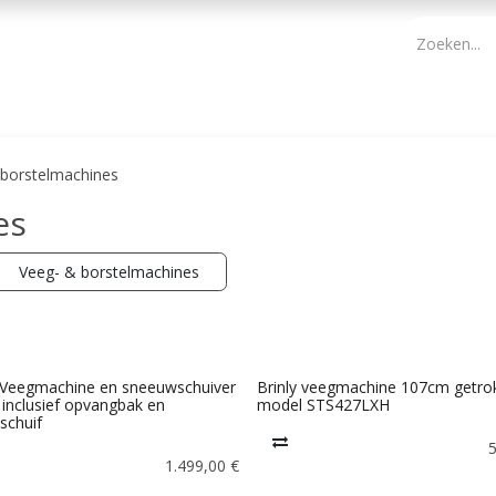
PBM
ONDERHOUD TUIN
WERKGEREEDSCHAP
KIDS 
 borstelmachines
es
Veeg- & borstelmachines
Veegmachine en sneeuwschuiver
Brinly veegmachine 107cm getro
inclusief opvangbak en
model STS427LXH
schuif
1.499,00
€