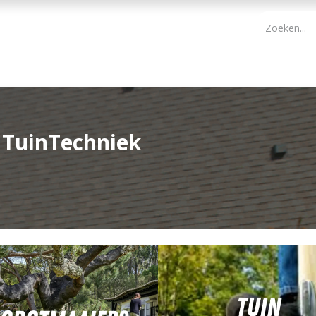
PBM
ONDERHOUD TUIN
WERKGEREEDSCHAP
KIDS 
 TuinTechniek