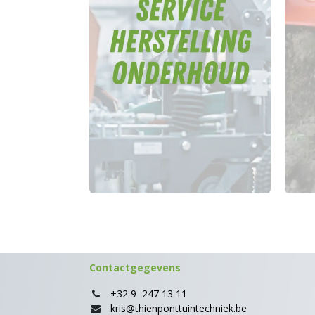
Contactgegevens
+32 9 247 13 11
kris@thienponttuintechniek.be