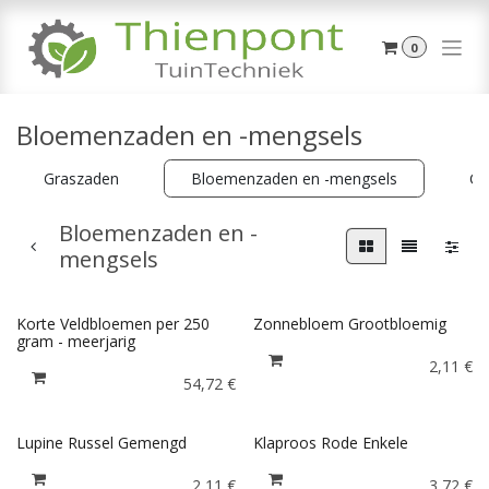
Overslaan naar inhoud
0
Bloemenzaden en -mengsels
Graszaden
Bloemenzaden en -mengsels
Gr
Bloemenzaden en -
mengsels
Korte Veldbloemen per 250
Zonnebloem Grootbloemig
gram - meerjarig
2,11
€
54,72
€
Lupine Russel Gemengd
Klaproos Rode Enkele
2,11
€
3,72
€