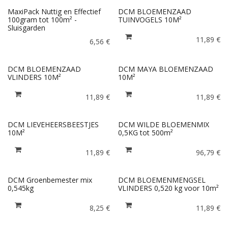
MaxiPack Nuttig en Effectief
DCM BLOEMENZAAD
100gram tot 100m² -
TUINVOGELS 10M²
Sluisgarden
11,89
€
6,56
€
DCM BLOEMENZAAD
DCM MAYA BLOEMENZAAD
VLINDERS 10M²
10M²
11,89
€
11,89
€
DCM LIEVEHEERSBEESTJES
DCM WILDE BLOEMENMIX
10M²
0,5KG tot 500m²
11,89
€
96,79
€
DCM Groenbemester mix
DCM BLOEMENMENGSEL
0,545kg
VLINDERS 0,520 kg voor 10m²
8,25
€
11,89
€