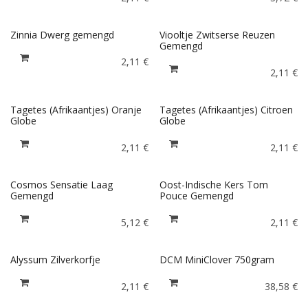
Zinnia Dwerg gemengd
Viooltje Zwitserse Reuzen
Gemengd
2,11
€
2,11
€
Tagetes (Afrikaantjes) Oranje
Tagetes (Afrikaantjes) Citroen
Globe
Globe
2,11
€
2,11
€
Cosmos Sensatie Laag
Oost-Indische Kers Tom
Gemengd
Pouce Gemengd
5,12
€
2,11
€
Alyssum Zilverkorfje
DCM MiniClover 750gram
2,11
€
38,58
€