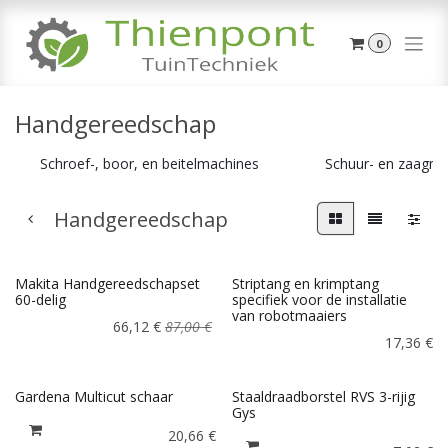
Overslaan naar inhoud
0
Handgereedschap
Schroef-, boor, en beitelmachines
Schuur- en zaagma
Handgereedschap
Makita Handgereedschapset
Striptang en krimptang
60-delig
specifiek voor de installatie
van robotmaaiers
66,12
€
87,00
€
17,36
€
Gardena Multicut schaar
Staaldraadborstel RVS 3-rijig
Gys
20,66
€