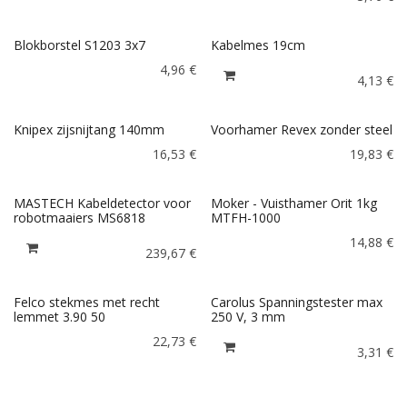
Blokborstel S1203 3x7
Kabelmes 19cm
4,96
€
4,13
€
Knipex zijsnijtang 140mm
Voorhamer Revex zonder steel
16,53
€
19,83
€
MASTECH Kabeldetector voor
Moker - Vuisthamer Orit 1kg
robotmaaiers MS6818
MTFH-1000
14,88
€
239,67
€
Felco stekmes met recht
Carolus Spanningstester max
lemmet 3.90 50
250 V, 3 mm
22,73
€
3,31
€