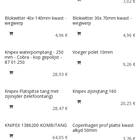
7,02
€
Blokwitter 40x 140mm kwast -
Blokwitter 30x 70mm kwast -
wegwerp
wegwerp
4,96
€
4,96
€
Knipex waterpomptang - 250
Voeger polet 10mm
mm - Cobra - kop gepolijst -
87 01 250
9,26
€
28,93
€
Knipex Platspitse tang met
Knipex zijsnijtang 160
zijsnijder (telefoontang)
20,25
€
28,47
€
KNIPEX 1386200 KOMBITANG
Copenhagen prof platte kwast
alkyd 50mm
64,05
€
3,76
€