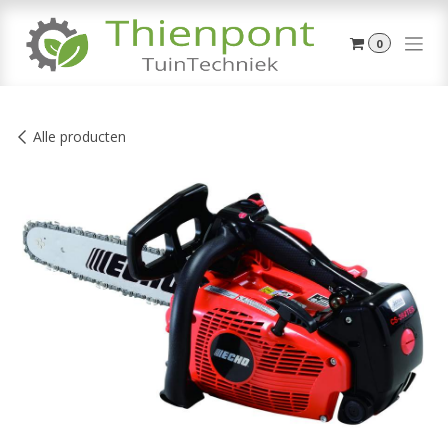
Overslaan naar inhoud
0
Alle producten