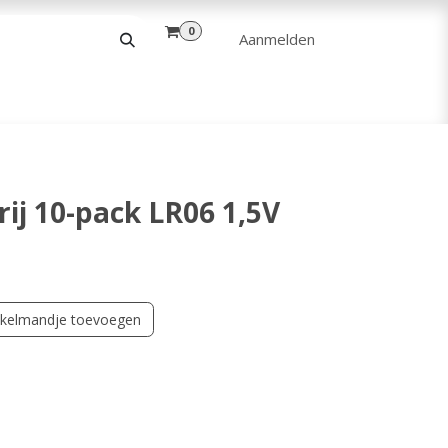
0
Aanmelden
& VRIJE TIJD
ANDERE
VERHUUR
rij 10-pack LR06 1,5V
kelmandje toevoegen