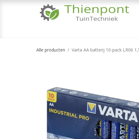
Overslaan naar inhoud
TUINMACHINES
TUINGEREEDSCHAP & 
Alle producten
Varta AA batterij 10-pack LR06 1,