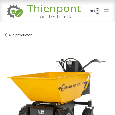
Overslaan naar inhoud
0
Alle producten