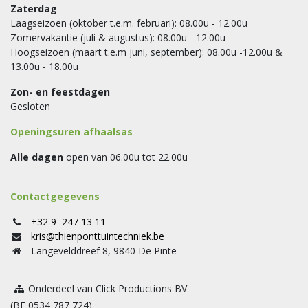
Zaterdag
Laagseizoen (oktober t.e.m. februari): 08.00u - 12.00u
Zomervakantie (juli & augustus): 08.00u - 12.00u
Hoogseizoen (maart t.e.m juni, september): 08.00u -12.00u &
13.00u - 18.00u
Zon- en feestdagen
Gesloten
Openingsuren afhaalsas
Alle dagen
open van 06.00u tot 22.00u
Contactgegevens
+32 9 247 13 11
kris@thienponttuintechniek.be
Langevelddreef 8, 9840 De Pinte
Onderdeel van Click Productions BV
(BE 0534 787 724)