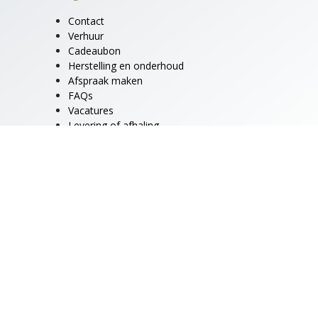
Contact
Verhuur
Cadeaubon
Herstelling en onderhoud
Afspraak maken
FAQs
Vacatures
Levering of afhaling
Algemene voorwaarden
Algemene voorwaarden -
verhuurdienst
Algemene voorwaarden -
hersteldienst
Cookiebeleid
Privacy verklaring
en door
- De #1
Open source e-commerce