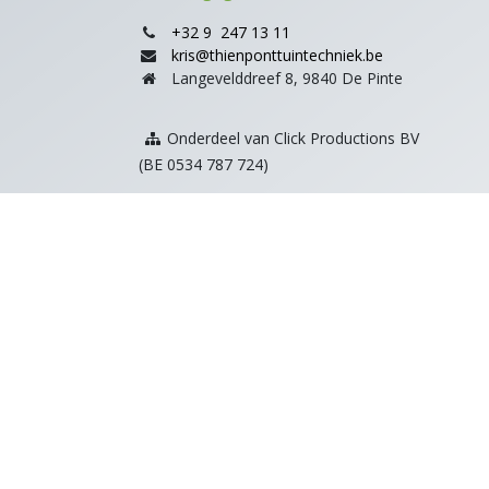
+32 9 247 13 11
kris@thienponttuintechniek.be
Langevelddreef 8, 9840 De Pinte
Onderdeel van Click Productions BV
(BE 0534 787 724)
Klantevredenheid:
Copyright © Click Productions BV