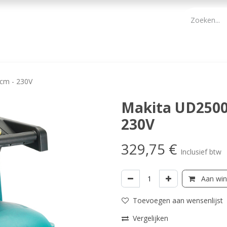
PBM
ONDERHOUD TUIN
WERKGEREEDSCHAP
KIDS 
5cm - 230V
Makita UD2500 
230V
329,75
€
Inclusief btw
Aan win
Toevoegen aan wensenlijst
Vergelijken