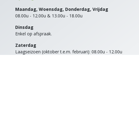
Maandag, Woensdag, Donderdag, Vrijdag
08.00u - 12.00u & 13.00u - 18.00u
Dinsdag
Enkel op afspraak.
Zaterdag
Laagseizoen (oktober t.e.m. februari): 08.00u - 12.00u
Zomervakantie (juli & augustus): 08.00u - 12.00u
Hoogseizoen (maart t.e.m juni, september): 08.00u -12.00u &
13.00u - 18.00u
Zon- en feestdagen
Gesloten
Openingsuren afhaalsas
Alle dagen
open van 06.00u tot 22.00u
Aangebod