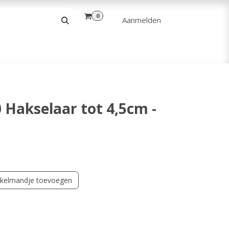
0
Aanmelden
& VRIJE TIJD
ANDERE
VERHUUR
Hakselaar tot 4,5cm -
kelmandje toevoegen