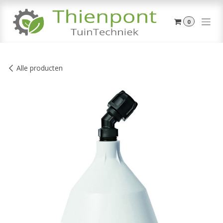
Overslaan naar inhoud
0
Alle producten