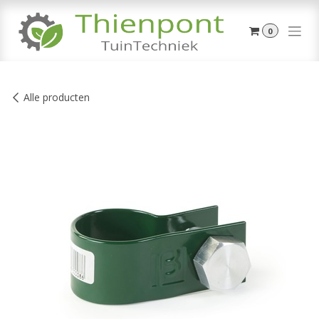
Overslaan naar inhoud
0
Alle producten