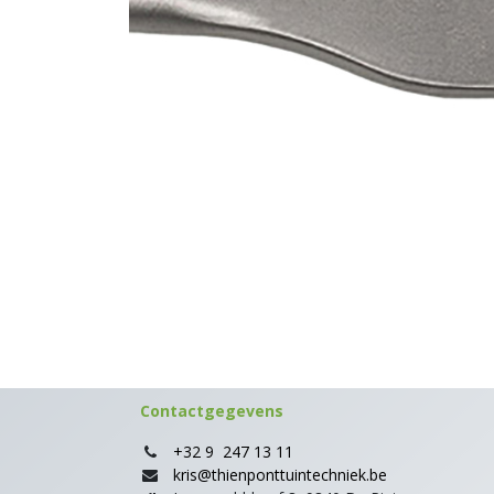
Contactgegevens
+32 9 247 13 11
kris@thienponttuintechniek.be