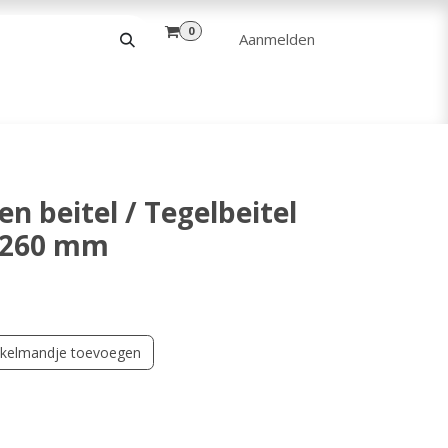
0
Aanmelden
& VRIJE TIJD
ANDERE
VERHUUR
 beitel / Tegelbeitel
x 260 mm
kelmandje toevoegen