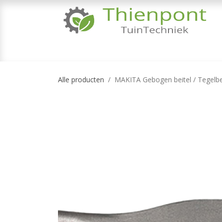
Overslaan naar inhoud
TUINMACHINES
TUINGEREEDSCHAP & 
Alle producten
MAKITA Gebogen beitel / Tegelb