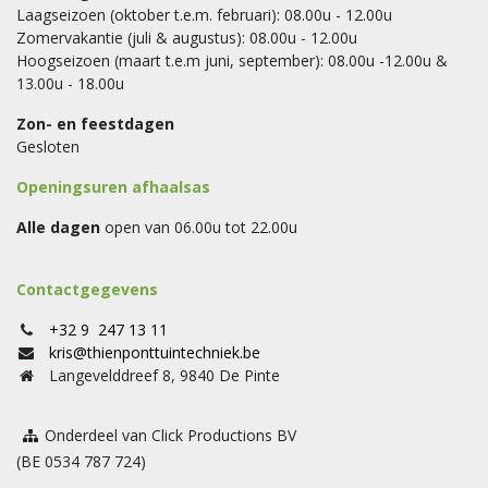
Laagseizoen (oktober t.e.m. februari): 08.00u - 12.00u
Zomervakantie (juli & augustus): 08.00u - 12.00u
Hoogseizoen (maart t.e.m juni, september): 08.00u -12.00u &
13.00u - 18.00u
Zon- en feestdagen
Gesloten
Openingsuren afhaalsas
Alle dagen
open van 06.00u tot 22.00u
Contactgegevens
+32 9 247 13 11
kris@thienponttuintechniek.be
Langevelddreef 8, 9840 De Pinte
Onderdeel van Click Productions BV
(BE 0534 787 724)