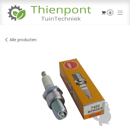
Overslaan naar inhoud
0
Alle producten