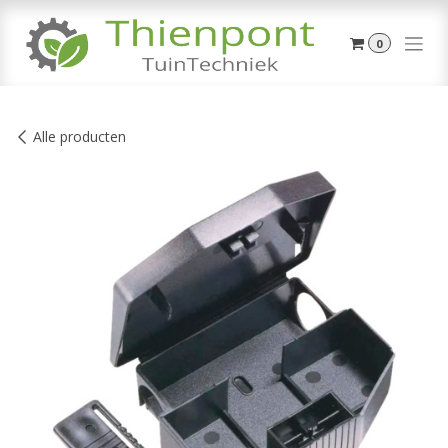
Overslaan naar inhoud
0
Alle producten