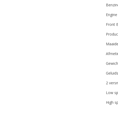
Benzin
Engine 
Front 
Product
Maaide
Afmeti
Gewicht
Geluid
2 versn
Low sp
High s