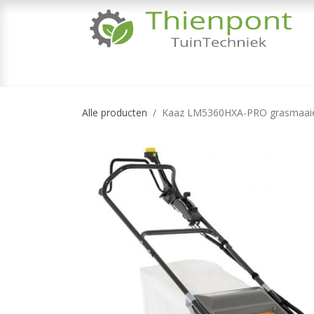
Overslaan naar inhoud
TUINMACHINES
TUINGEREEDSCHAP & 
Alle producten
Kaaz LM5360HXA-PRO grasmaai