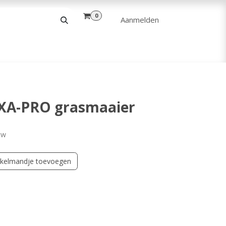
0
Aanmelden
& VRIJE TIJD
ANDERE
VERHUUR
XA-PRO grasmaaier
tw
kelmandje toevoegen