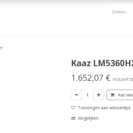
PBM
ONDERHOUD TUIN
WERKGEREEDSCHAP
KIDS 
er
Kaaz LM5360H
1.652,07
€
Inclusief b
Aan win
Toevoegen aan wensenlijst
Vergelijken