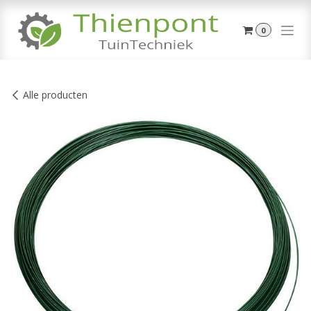
Overslaan naar inhoud
0
Alle producten