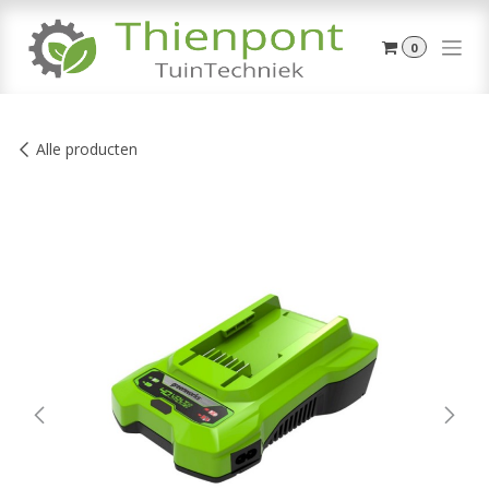
Overslaan naar inhoud
0
Alle producten