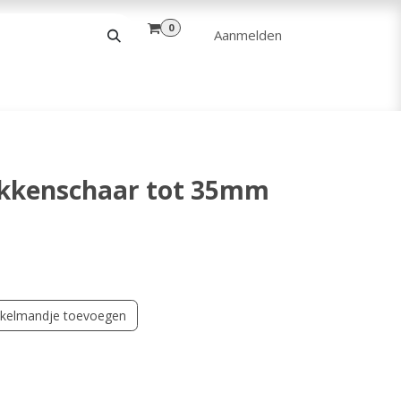
0
Aanmelden
& VRIJE TIJD
ANDERE
VERHUUR
takkenschaar tot 35mm
kelmandje toevoegen