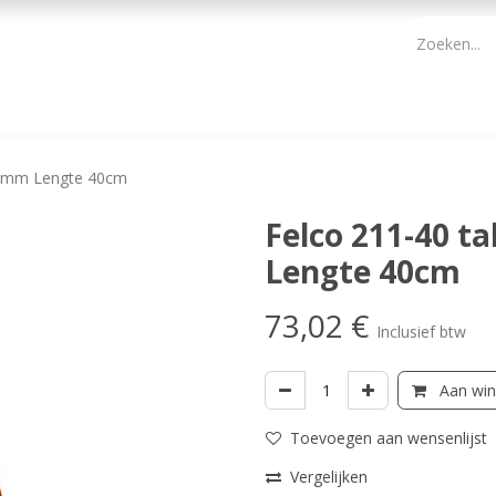
PBM
ONDERHOUD TUIN
WERKGEREEDSCHAP
KIDS 
35mm Lengte 40cm
Felco 211-40 
Lengte 40cm
73,02
€
Inclusief btw
Aan win
Toevoegen aan wensenlijst
Vergelijken