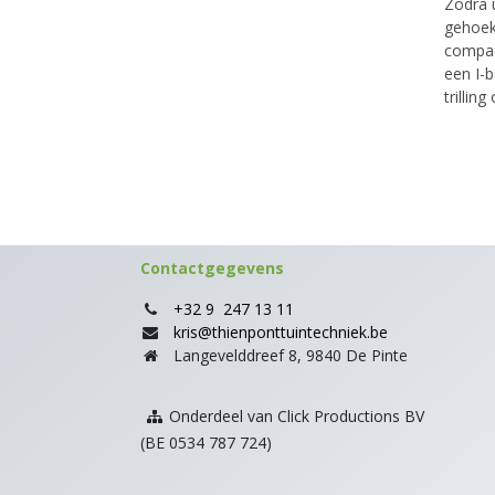
Zodra u
gehoekt
compac
een I-
trilli
Contactgegevens
+32 9 247 13 11
kris@thienponttuintechniek.be
Langevelddreef 8, 9840 De Pinte
Onderdeel van Click Productions BV
(BE 0534 787 724)