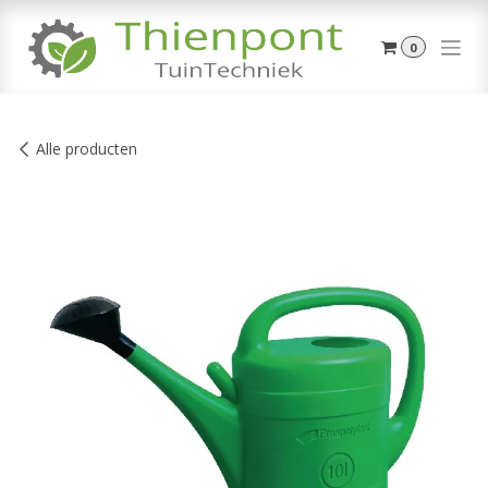
Overslaan naar inhoud
0
Alle producten