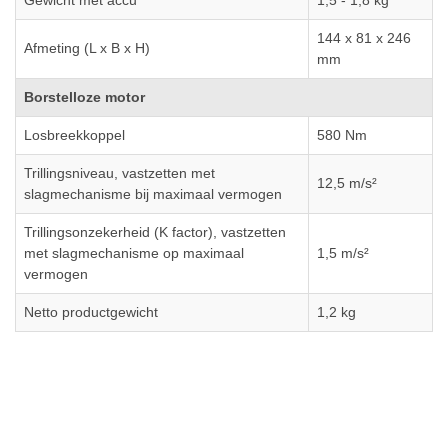
Gewicht met accu
1,5 - 1,8 kg
144 x 81 x 246
Afmeting (L x B x H)
mm
Borstelloze motor
Losbreekkoppel
580 Nm
Trillingsniveau, vastzetten met
12,5 m/s²
slagmechanisme bij maximaal vermogen
Trillingsonzekerheid (K factor), vastzetten
met slagmechanisme op maximaal
1,5 m/s²
vermogen
Netto productgewicht
1,2 kg