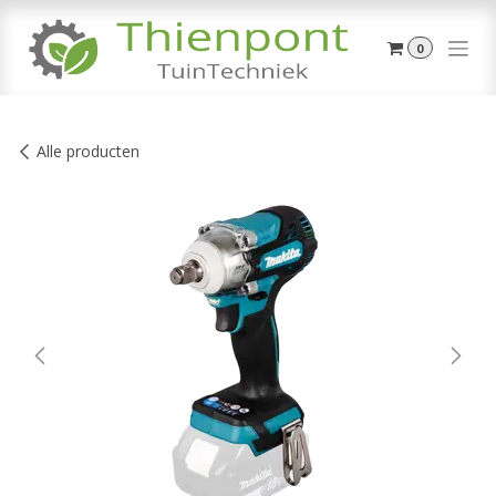
Overslaan naar inhoud
0
Alle producten