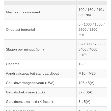
100 / 160 / 210 /
Max. aanhaalmoment
330 Nm
0 - 1000 / 1800 /
Onbelast toerental
2600 / 3200
min⁻¹
0 - 1800 / 2600 /
Slagen per minuut (ipm)
3400 / 4000
min⁻¹
Opname
1/2 "
Aandraaicapaciteit standaardbout
M10 - M20
Geluidsvermogenniveau (LWA)
108 dB(A)
Geluidsdrukniveau (LpA)
97 dB(A)
Geluidsonzekerheid (K-factor)
3 dB(A)