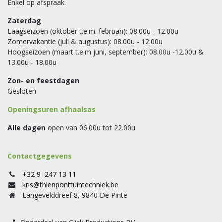
Enkel op afspraak.
Zaterdag
Laagseizoen (oktober t.e.m. februari): 08.00u - 12.00u
Zomervakantie (juli & augustus): 08.00u - 12.00u
Hoogseizoen (maart t.e.m juni, september): 08.00u -12.00u &
13.00u - 18.00u
Zon- en feestdagen
Gesloten
Openingsuren afhaalsas
Alle dagen
open van 06.00u tot 22.00u
Contactgegevens
+32 9 247 13 11
kris@thienponttuintechniek.be
Langevelddreef 8, 9840 De Pinte