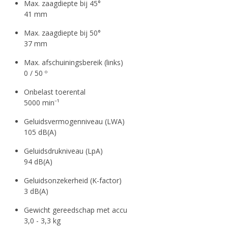
Max. zaagdiepte bij 45°
41 mm
Max. zaagdiepte bij 50°
37 mm
Max. afschuiningsbereik (links)
0 / 50 º
Onbelast toerental
5000 min⁻¹
Geluidsvermogenniveau (LWA)
105 dB(A)
Geluidsdrukniveau (LpA)
94 dB(A)
Geluidsonzekerheid (K-factor)
3 dB(A)
Gewicht gereedschap met accu
3,0 - 3,3 kg