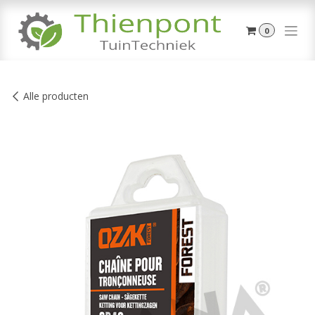
Overslaan naar inhoud
0
Alle producten