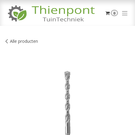
Overslaan naar inhoud
0
Alle producten