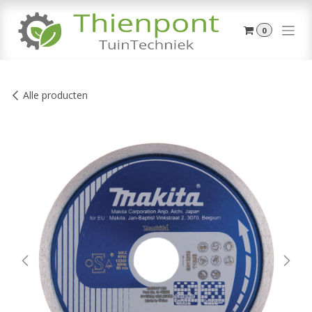
Overslaan naar inhoud
0
Alle producten