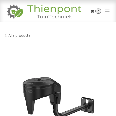
Overslaan naar inhoud
0
Alle producten