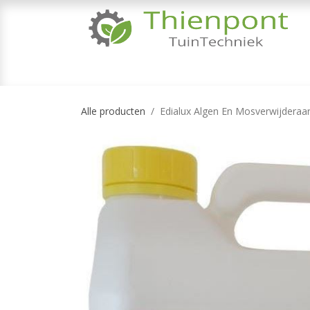
Overslaan naar inhoud
TUINMACHINES
TUINGEREEDSCHAP & 
Alle producten
Edialux Algen En Mosverwijderaa