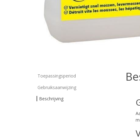
Be
Toepassingsperiod
Gebruiksaanwijzing
Beschrijving
G
Aa
mo