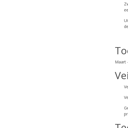
Zw
ee
Ui
de
To
Maart 
Ve
Ve
Ve
Ge
pr
Te