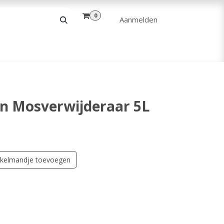
0
Aanmelden
& VRIJE TIJD
ANDERE
VERHUUR
En Mosverwijderaar 5L
kelmandje toevoegen