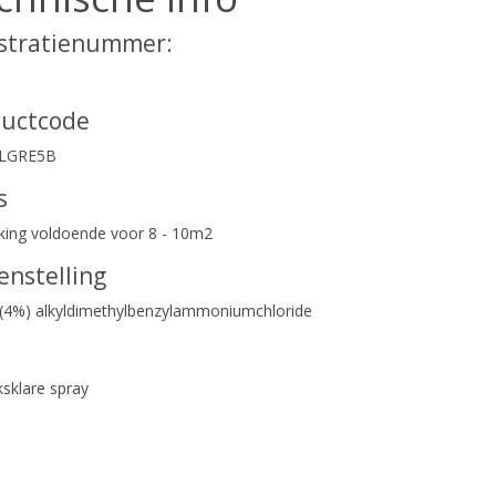
stratienummer:
ductcode
LLGRE5B
s
king voldoende voor 8 - 10m2
nstelling
 (4%) alkyldimethylbenzylammoniumchloride
ksklare spray