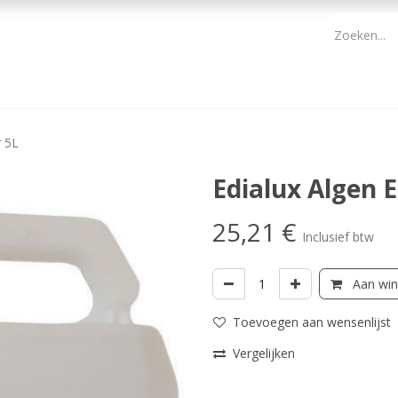
PBM
ONDERHOUD TUIN
WERKGEREEDSCHAP
KIDS 
r 5L
Edialux Algen 
25,21
€
Inclusief btw
Aan win
Toevoegen aan wensenlijst
Vergelijken