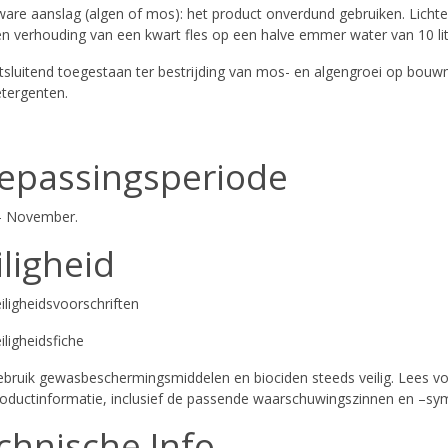
are aanslag (algen of mos): het product onverdund gebruiken. Lichte
n verhouding van een kwart fles op een halve emmer water van 10 li
tsluitend toegestaan ter bestrijding van mos- en algengroei op bouw
tergenten.
epassingsperiode
- November.
iligheid
iligheidsvoorschriften
iligheidsfiche
bruik gewasbeschermingsmiddelen en biociden steeds veilig. Lees voo
oductinformatie, inclusief de passende waarschuwingszinnen en –sy
chnische Info