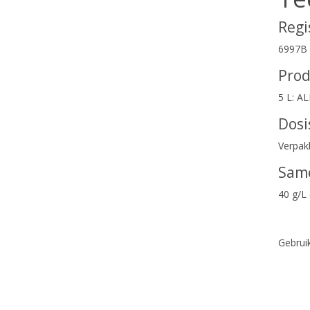
Regi
6997B
Pro
5 L: A
Dosi
Verpak
Same
40 g/L
Gebrui