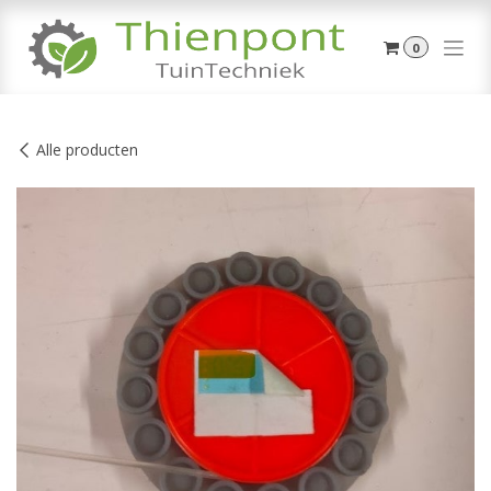
Overslaan naar inhoud
0
Alle producten