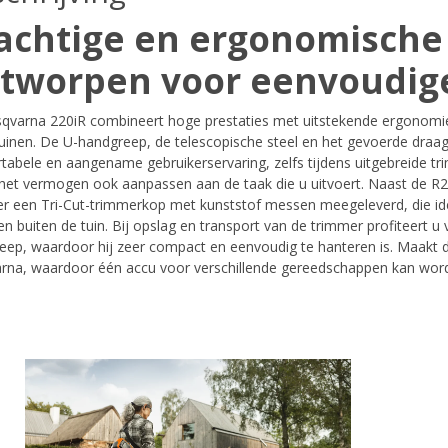
achtige en ergonomische 
tworpen voor eenvoudige
qvarna 220iR combineert hoge prestaties met uitstekende ergonomie
tuinen. De U-handgreep, de telescopische steel en het gevoerde draag
abele en aangename gebruikerservaring, zelfs tijdens uitgebreide tri
 het vermogen ook aanpassen aan de taak die u uitvoert. Naast de R
er een Tri-Cut-trimmerkop met kunststof messen meegeleverd, die ide
n buiten de tuin. Bij opslag en transport van de trimmer profiteert u
eep, waardoor hij zeer compact en eenvoudig te hanteren is. Maakt de
rna, waardoor één accu voor verschillende gereedschappen kan word