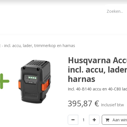
PBM
ONDERHOUD TUIN
WERKGEREEDSCHAP
KIDS 
 incl. accu, lader, trimmerkop en harnas
Husqvarna Acc
incl. accu, lad
harnas
Incl. 40-B140 accu en 40-C80 la
395,87
€
Inclusief btw
Aan win