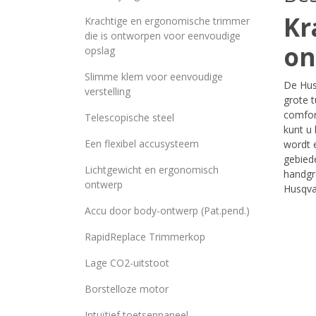
Kr
Krachtige en ergonomische trimmer
die is ontworpen voor eenvoudige
on
opslag
Slimme klem voor eenvoudige
De Hus
verstelling
grote 
comfort
Telescopische steel
kunt u
Een flexibel accusysteem
wordt 
gebiede
Lichtgewicht en ergonomisch
handgr
ontwerp
Husqva
Accu door body-ontwerp (Pat.pend.)
RapidReplace Trimmerkop
Lage CO2-uitstoot
Borstelloze motor
Intuïtief toetsenpaneel