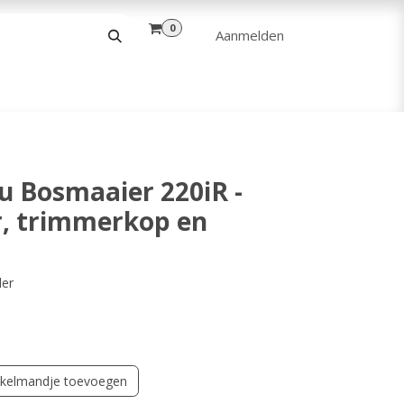
0
Aanmelden
& VRIJE TIJD
ANDERE
VERHUUR
u Bosmaaier 220iR -
er, trimmerkop en
der
kelmandje toevoegen