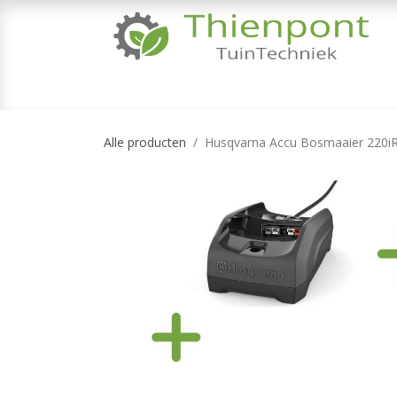
Overslaan naar inhoud
TUINMACHINES
TUINGEREEDSCHAP & 
Alle producten
Husqvarna Accu Bosmaaier 220iR -