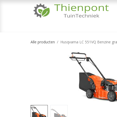
Overslaan naar inhoud
TUINMACHINES
TUINGEREEDSCHAP & 
Alle producten
Husqvarna LC 551VQ Benzine gra