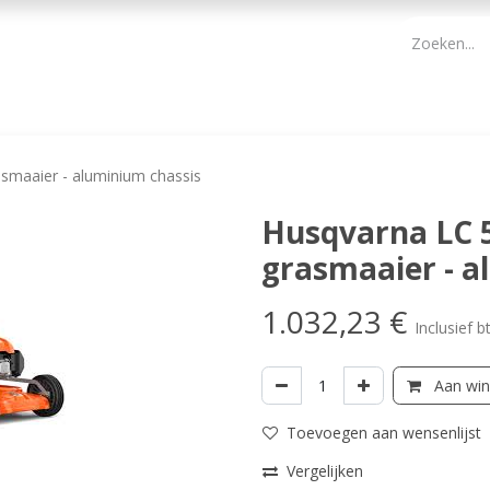
PBM
ONDERHOUD TUIN
WERKGEREEDSCHAP
KIDS 
smaaier - aluminium chassis
Husqvarna LC 
grasmaaier - a
1.032,23
€
Inclusief b
Aan win
Toevoegen aan wensenlijst
Vergelijken