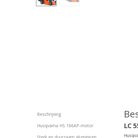
Bes
Beschrijving
LC 
Husqvarna HS 166AP-motor
Husqva
Sterk en duurzaam aluminium