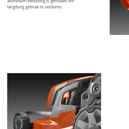
aluminium behuizing is gemaakt om
langdurig gebruik te verduren.