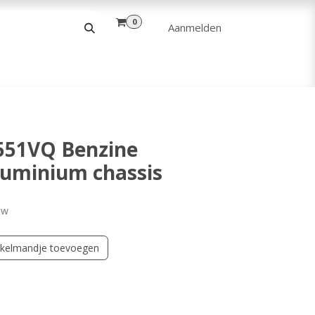
0
Aanmelden
& VRIJE TIJD
ANDERE
VERHUUR
551VQ Benzine
luminium chassis
tw
kelmandje toevoegen