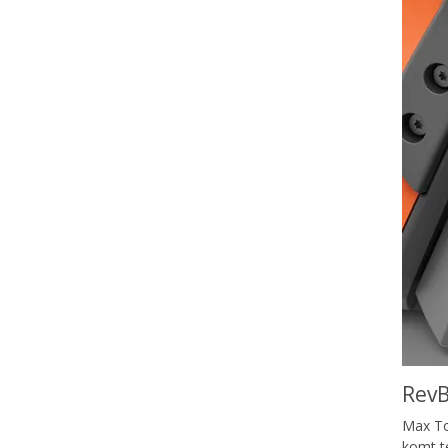
Rev
Max To
komt te