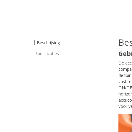
Bes
Beschrijving
Gebr
Specificaties
De acc
compac
de tui
vast te
ON/OFF
horizon
accuco
voor v