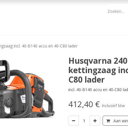
PBM
ONDERHOUD TUIN
WERKGEREEDSCHAP
KIDS 
ngzaag incl. 40-B140 accu en 40-C80 lader
Husqvarna 240 
kettingzaag inc
C80 lader
incl. 40-B140 accu en 40-C80 la
412,40
€
Inclusief btw
Aan win