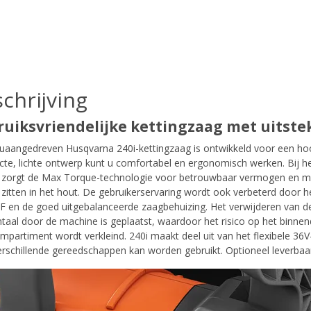
chrijving
uiksvriendelijke kettingzaag met uitste
uaangedreven Husqvarna 240i-kettingzaag is ontwikkeld voor een h
te, lichte ontwerp kunt u comfortabel en ergonomisch werken. Bij h
n zorgt de Max Torque-technologie voor betrouwbaar vermogen en mini
 zitten in het hout. De gebruikerservaring wordt ook verbeterd door 
 en de goed uitgebalanceerde zaagbehuizing. Het verwijderen van de
taal door de machine is geplaatst, waardoor het risico op het binnend
mpartiment wordt verkleind. 240i maakt deel uit van het flexibele 3
erschillende gereedschappen kan worden gebruikt. Optioneel leverba