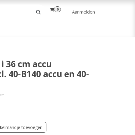
0
Aanmelden
& VRIJE TIJD
ANDERE
VERHUUR
i 36 cm accu
l. 40-B140 accu en 40-
der
kelmandje toevoegen