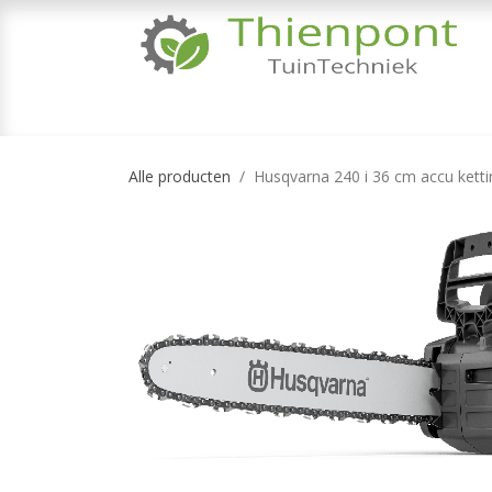
Overslaan naar inhoud
TUINMACHINES
TUINGEREEDSCHAP & 
Alle producten
Husqvarna 240 i 36 cm accu ketti