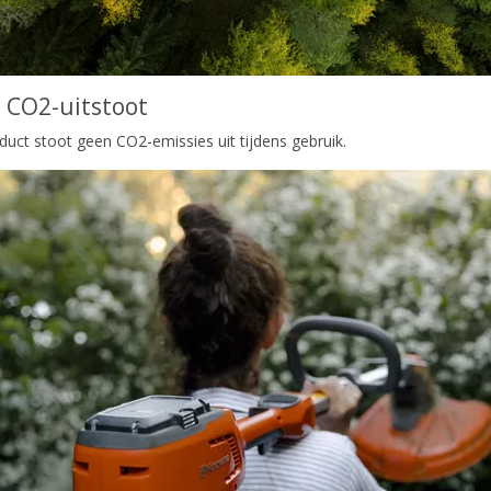
 CO2-uitstoot
duct stoot geen CO2-emissies uit tijdens gebruik.