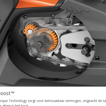
Boost™
rque Technology zorgt voor betrouwbaar vermogen, ongeacht de taak, 
 zitten in het hout.