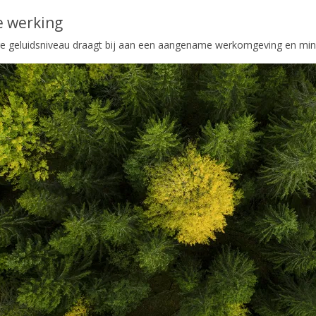
le werking
ge geluidsniveau draagt bij aan een aangename werkomgeving en min