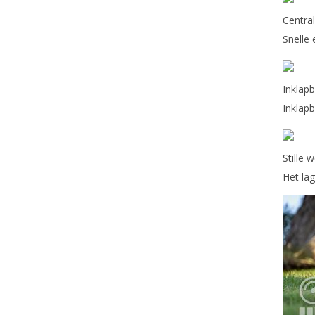
Central
Snelle
Inklap
Inklap
Stille 
Het la