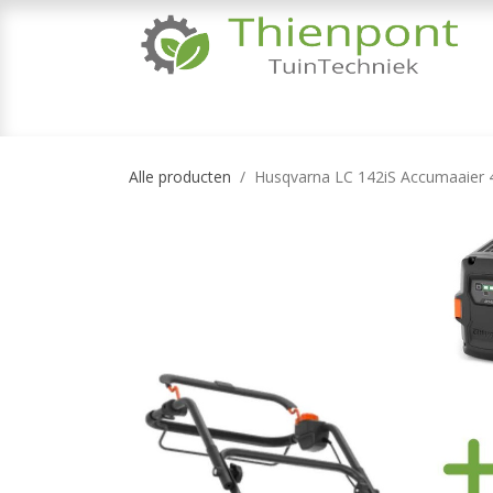
Overslaan naar inhoud
TUINMACHINES
TUINGEREEDSCHAP & 
Alle producten
Husqvarna LC 142iS Accumaaier 42