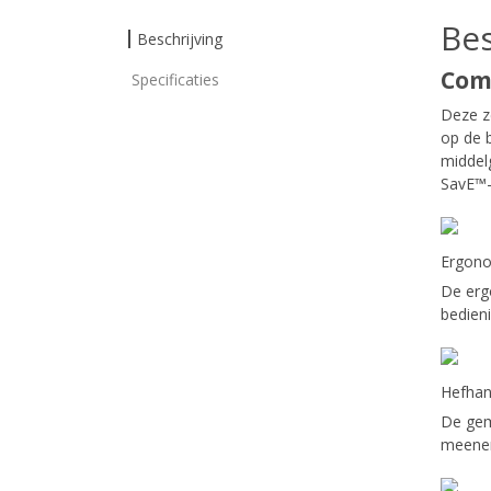
Bes
Beschrijving
Com
Specificaties
Deze ze
op de b
middel
SavE™-
Ergono
De erg
bedien
Hefhan
De gema
meenem