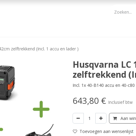
PBM
ONDERHOUD TUIN
WERKGEREEDSCHAP
KIDS 
cm zelftrekkend (Incl. 1 accu en lader )
Husqvarna LC 
zelftrekkend (In
Incl. 1x 40-B140 accu en 40-c80 
643,80
€
Inclusief btw
Aan win
Toevoegen aan wensenlijst