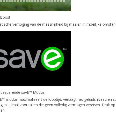
 Boost
tische verhoging van de messnelheid bij maaien in moeilijke omsta
ebesparende savE™ Modus
E™-modus maximaliseert de looptijd, verlaagt het geluidsniveau en sp
lagen. Ideaal voor taken die geen volledig vermogen vereisen. Druk o
len.