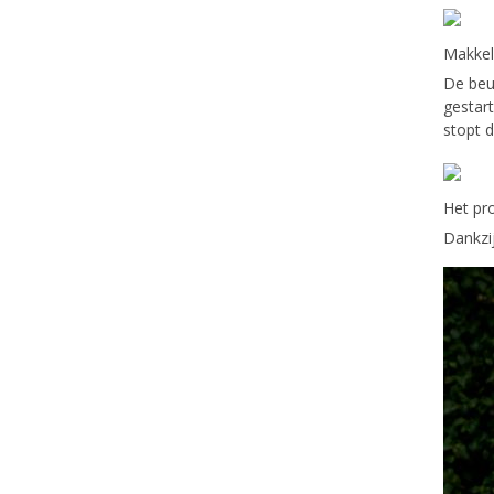
Makkeli
De beu
gestar
stopt d
Het pr
Dankzi