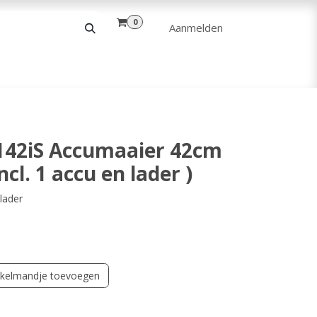
0
Aanmelden
& VRIJE TIJD
ANDERE
VERHUUR
142iS Accumaaier 42cm
cl. 1 accu en lader )
lader
kelmandje toevoegen