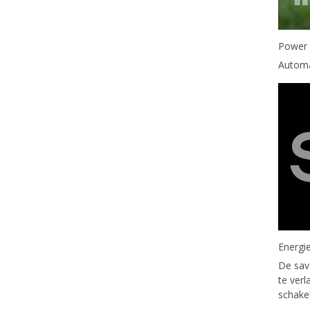
Power
Automa
Energi
De sav
te ver
schake