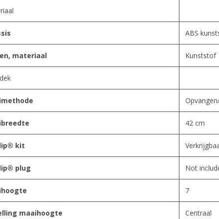
riaal
sis
ABS kunst
en, materiaal
Kunststof
dek
imethode
Opvangen/B
ibreedte
42 cm
lip® kit
Verkrijgba
lip® plug
Not includ
ihoogte
7
elling maaihoogte
Centraal