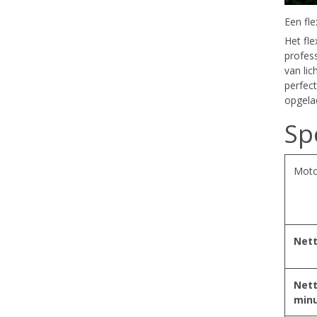
Een fl
Het fl
profes
van li
perfect
opgela
Sp
Moto
Nett
Nett
min