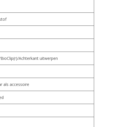
stof
ioClip(r)/Achterkant uitwerpen
ar als accessoire
ed