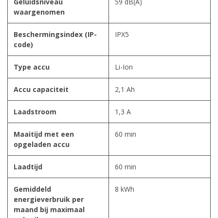
Geluidsniveau
59 dB(A)
waargenomen
Beschermingsindex (IP-
IPX5
code)
Type accu
Li-Ion
Accu capaciteit
2,1 Ah
Laadstroom
1,3 A
Maaitijd met een
60 min
opgeladen accu
Laadtijd
60 min
Gemiddeld
8 kWh
energieverbruik per
maand bij maximaal