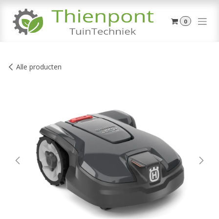
Overslaan naar inhoud
0
Alle producten