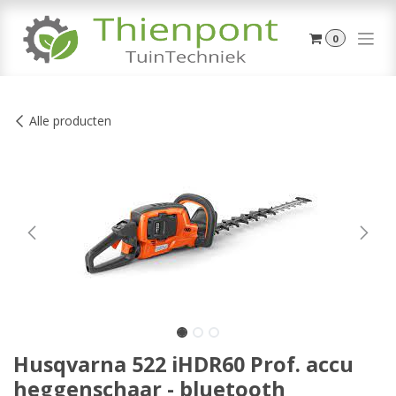
Overslaan naar inhoud
0
Alle producten
Husqvarna 522 iHDR60 Prof. accu
heggenschaar - bluetooth