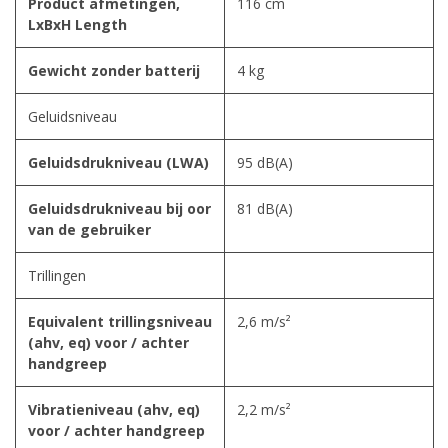
Product afmetingen,
116 cm
LxBxH Length
Gewicht zonder batterij
4 kg
Geluidsniveau
Geluidsdrukniveau (LWA)
95 dB(A)
Geluidsdrukniveau bij oor
81 dB(A)
van de gebruiker
Trillingen
Equivalent trillingsniveau
2,6 m/s²
(ahv, eq) voor / achter
handgreep
Vibratieniveau (ahv, eq)
2,2 m/s²
voor / achter handgreep