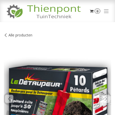
Overslaan naar inhoud
0
Alle producten