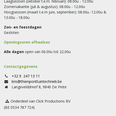
Laagseizoen (oktober t.e.m. februari): 08.00u - 12.00u
Zomervakantie (juli & augustus): 08.00u - 12.00u
Hoogseizoen (maart t.e.m juni, september): 08.00u -12.00u &
13.00u - 18.00u
Zon- en feestdagen
Gesloten
Openingsuren afhaalsas
Alle dagen
open van 06.00u tot 22.00u
Contactgegevens
+32 9 247 13 11
kris@thienponttuintechniek.be
Langevelddreef 8, 9840 De Pinte
Onderdeel van Click Productions BV
(BE 0534 787 724)